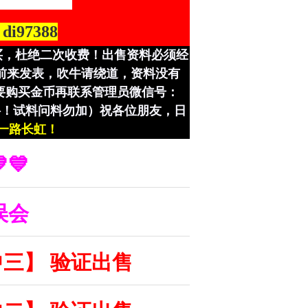
97388
买，杜绝二次收费！出售资料必须经
前来发表，吹牛请绕道，资料没有
需要购买金币再联系管理员微信号：
资料！试料问料勿加）祝各位朋友，日
家一路长虹！
💙
误会
中三】 验证出售