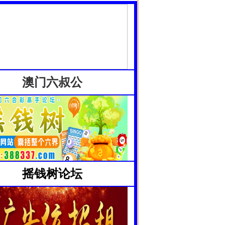
澳门六叔公
摇钱树论坛