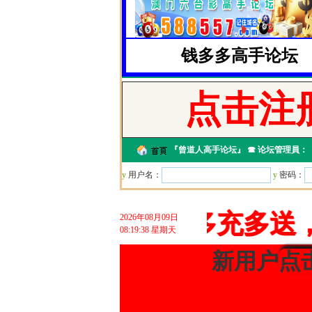
钱多多高手论坛
点击注
『
曾道人高手论坛
』 ☎ 论坛管理員：
y
用户名：
y
密码：
顾客多充多送，充值后自由购
2026年08月09日
08:19:39 星期天
新用户
点