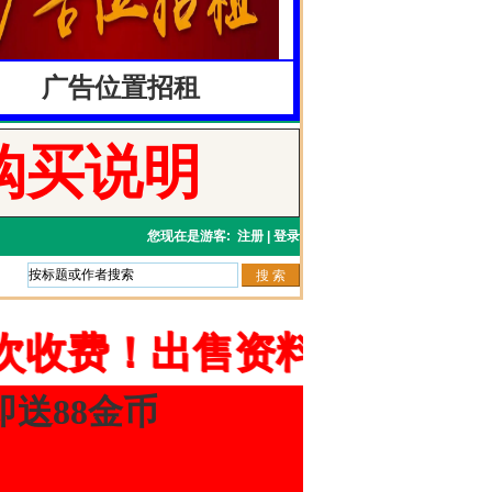
广告位置招租
购买说明
您现在是游客:
注册
|
登录
料必须经过审核员严格审核达
送88金币