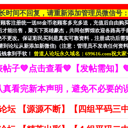
长时间不回复，请重新添加管理员微信号：di
顾客注册统一送88金币老顾客多充多送，充值后自由购
后才能出售，聚天下英雄豪杰，共同创辉煌欢迎各路高手
对绝不更改。保证彩民买到是真实可靠资料，注册成功后
回复，请到论坛从新添加新微信)（注意：管理员不发表任何
赢钱拿到手软！
曾道人论坛永久域名：699616.com祝大
发表帖子💙点击查看💙【发帖需知】💙
认真看完新本声明，避免不必要的
人论坛 【源源不断】【四组平码三